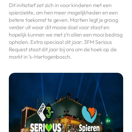
Dit initiatief zet zich in voor kinderen met een
spierziekte, om hen meer mogelijkheden en een
betere toekomst te geven. Martien legt je graag
verder uit waar dit mooie doel voor staat en
hopelijk kunnen we met z’n allen een mooi bedrag
ophalen. Extra speciaal dit jaar: 3FM Serious
Request staat dit jaar bij ons om de hoek op de
markt in ‘s-Hertogenbosch.