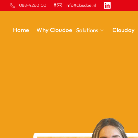
088-4260100
info@cloudoe.nl
Home
Why Cloudoe
Clouday
Solutions