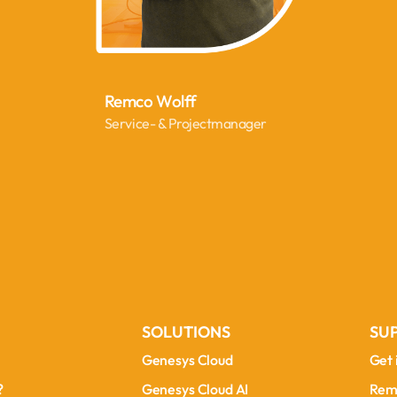
Remco Wolff
Service- & Projectmanager
SOLUTIONS
SU
Genesys Cloud
Get 
Genesys Cloud
Get 
?
Genesys Cloud AI
Rem