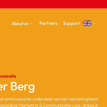
Partners
Support
About us
unicatie
er Berg
eel enthousiasme onderdeel van het marketingteam
de opleiding Marketing & Communicatie volg, draag ik