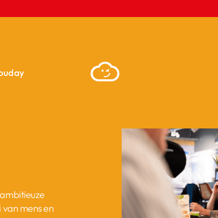
ouday
 ambitieuze
i van mens en