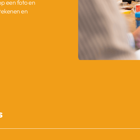
op een foto en
etekenen en
s