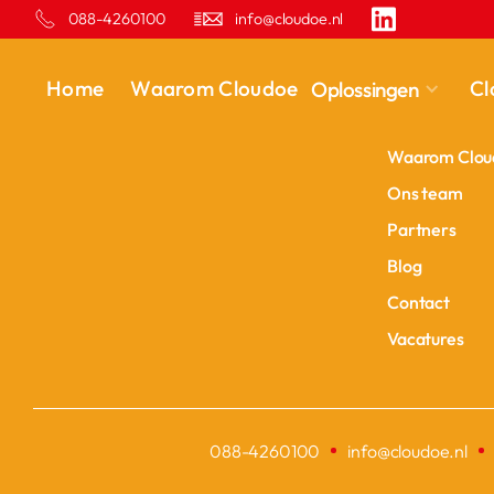
088-4260100
info@cloudoe.nl
BEDRIJF
Home
Waarom Cloudoe
Cl
Oplossingen
Home
Home
Waarom Clou
Waarom Clou
Ons team
Ons team
Partners
Partners
Blog
Blog
Contact
Contact
Vacatures
Vacatures
088-4260100
info@cloudoe.nl