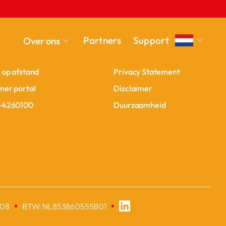
PPORT
LEGAL
Partners
Support
Over ons
m contact op
Algemene Voorwaarden
m contact op
Algemene Voorwaarden
 op afstand
Privacy Statement
 op afstand
Privacy Statement
ner portal
Disclaimer
ner portal
Disclaimer
-4260100
Duurzaamheid
-4260100
Duurzaamheid
908
BTW: NL853860555B01