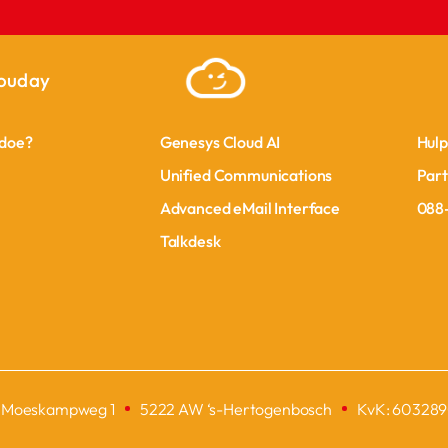
OPLOSSINGEN
SU
ouday
Genesys Cloud
Nee
Genesys Cloud
Nee
doe?
Genesys Cloud AI
Hulp
doe?
Genesys Cloud AI
Hulp
Unified Communications
Part
Unified Communications
Part
Advanced eMail Interface
088
Advanced eMail Interface
088
Talkdesk
Talkdesk
Moeskampweg 1
5222 AW ‘s-Hertogenbosch
KvK: 60328