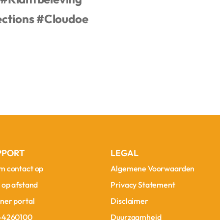
ctions
#Cloudoe
PPORT
LEGAL
m contact op
Algemene Voorwaarden
m contact op
Algemene Voorwaarden
 op afstand
Privacy Statement
 op afstand
Privacy Statement
ner portal
Disclaimer
ner portal
Disclaimer
-4260100
Duurzaamheid