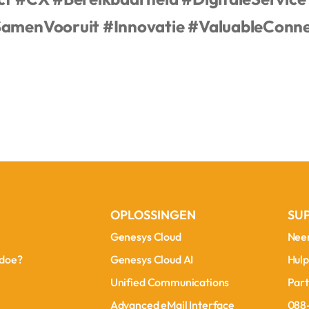
amenVooruit
#Innovatie
#ValuableConne
OPLOSSINGEN
SU
Genesys Cloud
Nee
Genesys Cloud
Nee
doe?
Genesys Cloud AI
Hulp
doe?
Genesys Cloud AI
Hulp
Unified Communications
Part
Unified Communications
Part
Advanced eMail Interface
088