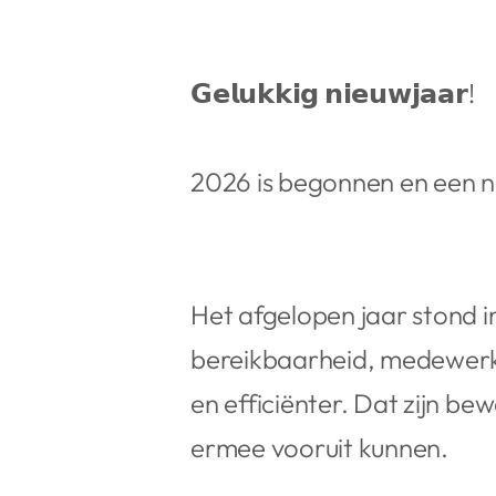
𝗚𝗲𝗹𝘂𝗸𝗸𝗶𝗴 𝗻𝗶𝗲𝘂𝘄𝗷𝗮𝗮𝗿!
2026 is begonnen en een n
Het afgelopen jaar stond i
bereikbaarheid, medewerke
en efficiënter. Dat zijn be
ermee vooruit kunnen.