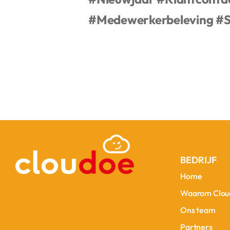
#Medewerkerbeleving
#S
BEDRIJF
Home
Home
Waarom Clou
Waarom Clou
Ons team
Ons team
Partners