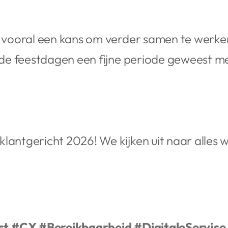
ar vooral een kans om verder samen te werk
n de feestdagen een fijne periode geweest me
klantgericht 2026! We kijken uit naar alle
ct
#CX
#Bereikbaarheid
#DigitaleService