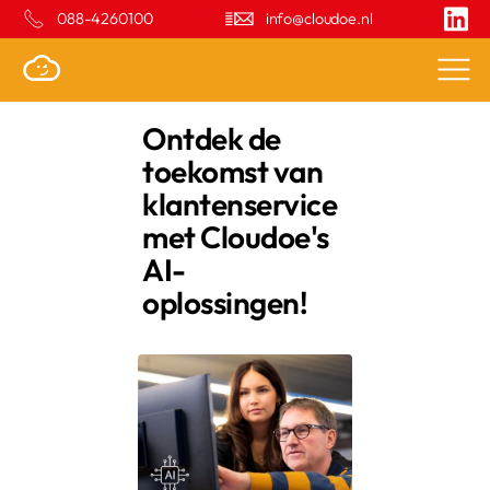
088-4260100
info@cloudoe.nl
Ontdek de
toekomst van
klantenservice
met Cloudoe's
AI-
oplossingen!