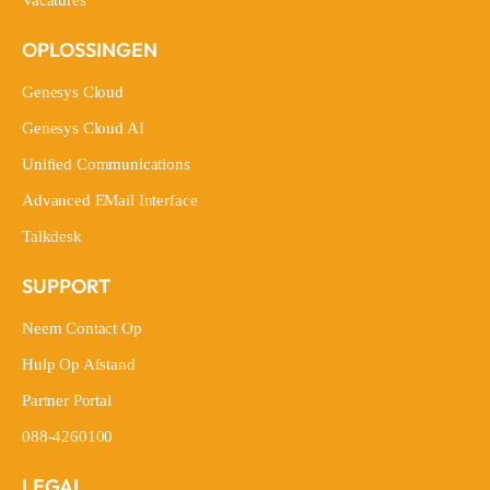
Vacatures
OPLOSSINGEN
Genesys Cloud
Genesys Cloud
Genesys Cloud AI
Genesys Cloud AI
Unified Communications
Unified Communications
Advanced EMail Interface
Advanced EMail Interface
Talkdesk
Talkdesk
SUPPORT
Neem Contact Op
Neem Contact Op
Hulp Op Afstand
Hulp Op Afstand
Partner Portal
Partner Portal
088-4260100
088-4260100
LEGAL