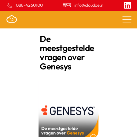
088-4260100
info@cloudoe.nl
De
meestgestelde
vragen over
Genesys