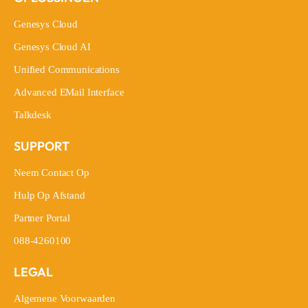
Genesys Cloud
Genesys Cloud
Genesys Cloud AI
Genesys Cloud AI
Unified Communications
Unified Communications
Advanced EMail Interface
Advanced EMail Interface
Talkdesk
Talkdesk
SUPPORT
Neem Contact Op
Neem Contact Op
Hulp Op Afstand
Hulp Op Afstand
Partner Portal
Partner Portal
088-4260100
088-4260100
LEGAL
Algemene Voorwaarden