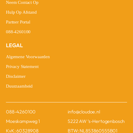
Neem Contact Op
Neem Contact Op
Hulp Op Afstand
Hulp Op Afstand
Partner Portal
Partner Portal
088-4260100
088-4260100
LEGAL
Algemene Voorwaarden
Algemene Voorwaarden
Privacy Statement
Privacy Statement
Disclaimer
Disclaimer
Duurzaamheid
Duurzaamheid
088-4260100
info@cloudoe.nl
Moeskampweg 1
5222 AW ‘s-Hertogenbosch
KvK: 60328908
BTW: NL853860555B01