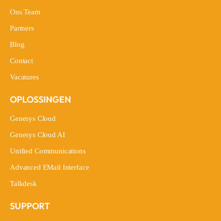
Waarom Cloudoe?
Ons Team
Ons Team
Partners
Partners
Blog
Blog
Contact
Contact
Vacatures
Vacatures
OPLOSSINGEN
Genesys Cloud
Genesys Cloud
Genesys Cloud AI
Genesys Cloud AI
Unified Communications
Unified Communications
Advanced EMail Interface
Advanced EMail Interface
Talkdesk
Talkdesk
SUPPORT